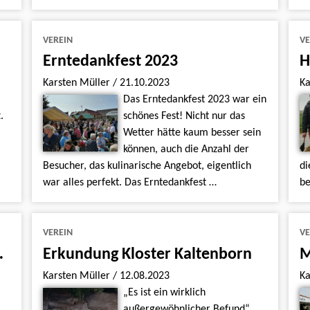
VEREIN
VE
Erntedankfest 2023
H
Karsten Müller
/
21.10.2023
Ka
Das Erntedankfest 2023 war ein
.
schönes Fest! Nicht nur das
Wetter hätte kaum besser sein
können, auch die Anzahl der
Besucher, das kulinarische Angebot, eigentlich
di
war alles perfekt. Das Erntedankfest …
be
VEREIN
VE
chule Riestedt
Erkundung Kloster Kaltenborn
M
Karsten Müller
/
12.08.2023
Ka
„Es ist ein wirklich
außergewöhnlicher Befund“